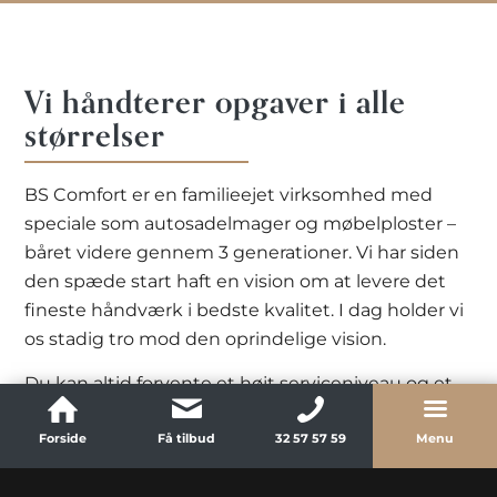
Vi håndterer opgaver i alle
størrelser
BS Comfort er en familieejet virksomhed med
speciale som autosadelmager og møbelploster –
båret videre gennem 3 generationer. Vi har siden
den spæde start haft en vision om at levere det
fineste håndværk i bedste kvalitet. I dag holder vi
os stadig tro mod den oprindelige vision.
Du kan altid forvente et højt serviceniveau og et
resultat i overensstemmelse med dine
forventninger – og vi gør altid lige dét ekstra for at
Forside
Få tilbud
32 57 57 59
Menu
resultatet står helt skarpt og viser sig fra sin